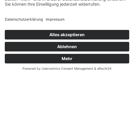
eMail
info@scalaverlag.de
Mail schreiben
Telefon
0205198510
anrufen